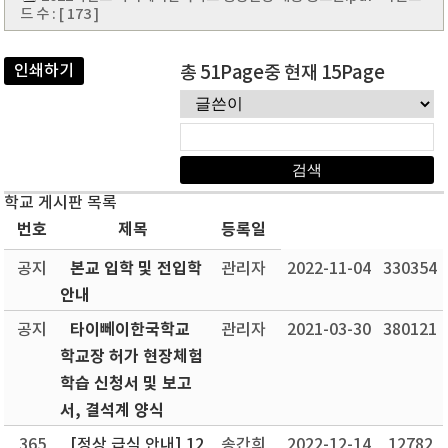
드 수 : [ 173 ]
인쇄하기
총 51Page중 현재 15Page
학교 게시판 목록
번호
제목
등록일
본교 입학 및 전입학
공지
관리자
2022-11-04
330354
안내
타이뻬이한국학교
공지
관리자
2021-03-30
380121
학교장 허가 현장체험
학습 신청서 및 보고
서, 결석계 양식
365
[정상 급식 안내] 12
송간희
2022-12-14
12782