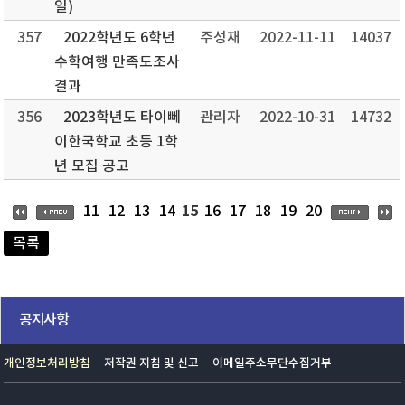
일)
357
2022학년도 6학년
주성재
2022-11-11
14037
수학여행 만족도조사
결과
356
2023학년도 타이뻬
관리자
2022-10-31
14732
이한국학교 초등 1학
년 모집 공고
15
11
12
13
14
16
17
18
19
20
목록
공지사항
개인정보처리방침
저작권 지침 및 신고
이메일주소무단수집거부