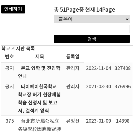
인쇄하기
총 51Page중 현재 14Page
학교 게시판 목록
번호
제목
등록일
본교 입학 및 전입학
공지
관리자
2022-11-04
327408
안내
타이뻬이한국학교
공지
관리자
2021-03-30
376996
학교장 허가 현장체험
학습 신청서 및 보고
서, 결석계 양식
375
台北市所屬公私立
류멍산
2023-01-09
14398
各級學校因應新冠肺