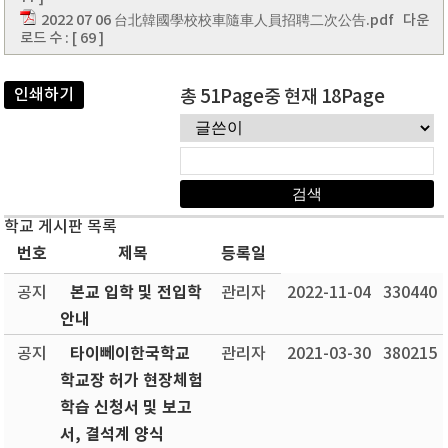
2022 07 06 台北韓國學校校車隨車人員招聘二次公告.pdf
다운
로드 수 : [ 69 ]
인쇄하기
총 51Page중 현재 18Page
학교 게시판 목록
번호
제목
등록일
본교 입학 및 전입학
공지
관리자
2022-11-04
330440
안내
타이뻬이한국학교
공지
관리자
2021-03-30
380215
학교장 허가 현장체험
학습 신청서 및 보고
서, 결석계 양식