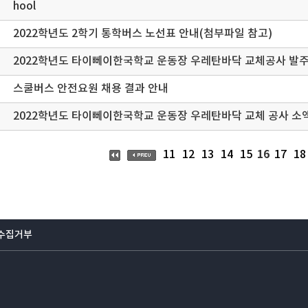
hool
2022학년도 2학기 통학버스 노선표 안내(첨부파일 참고)
2022학년도 타이뻬이한국학교 운동장 우레탄바닥 교체공사 발
스쿨버스 안전요원 채용 결과 안내
2022학년
16
11
12
13
14
15
17
18
수집거부