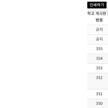
인쇄하기
학교 게시판
번호
공지
공지
355
354
353
352
351
350