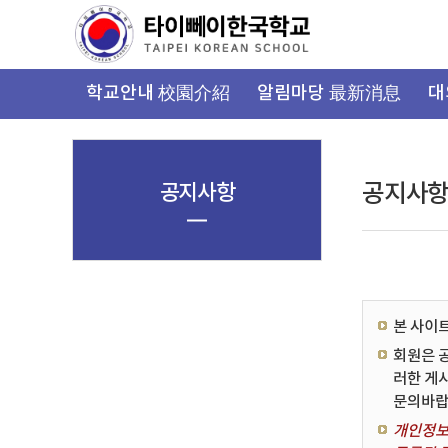
가
기
메
뉴
학교안내 校園介紹
알림마당 最新消息
대
공지사항
공지사
본 사이
회원은 
러한 게
문의바랍
개인정보