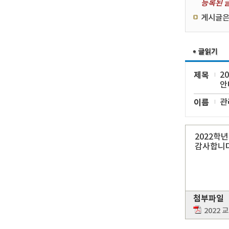
등록된 글
게시글은
제목
2
안
이름
관
2022학
감사합니다
첨부파일
2022