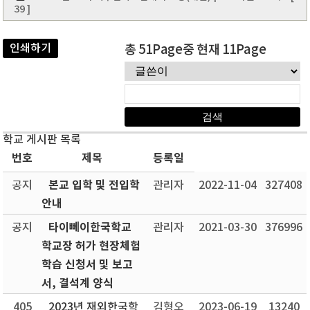
39 ]
인쇄하기
총 51Page중 현재 11Page
학교 게시판 목록
번호
제목
등록일
본교 입학 및 전입학
공지
관리자
2022-11-04
327408
안내
타이뻬이한국학교
공지
관리자
2021-03-30
376996
학교장 허가 현장체험
학습 신청서 및 보고
서, 결석계 양식
405
2023년 재외한국학
김형오
2023-06-19
13240