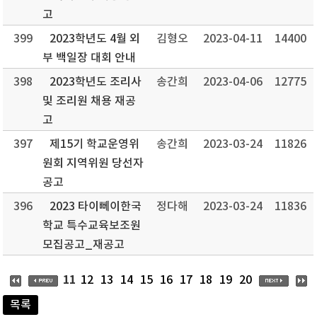
고
399
2023학년도 4월 외
김형오
2023-04-11
14400
부 백일장 대회 안내
398
2023학년도 조리사
송간희
2023-04-06
12775
및 조리원 채용 재공
고
397
제15기 학교운영위
송간희
2023-03-24
11826
원회 지역위원 당선자
공고
396
2023 타이뻬이한국
정다해
2023-03-24
11836
학교 특수교육보조원
모집공고_재공고
11
12
13
14
15
16
17
18
19
20
목록