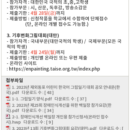
- 참가자격 : 대한민국 국적의 초,중,고학생
- 참가부문 : 시, 산문, 독후감, 방송소감문
- 제출기한 :
4월 28일(금)
까지
- 제출방법 : 신청작품을 학교에서 수합하여 단체접수
(단, 온라인 개별 접수도 가능함.)
3. 기후변화그림대회(대만)
- 참가자격 : 국내부문(대만국적의 학생) / 국제부문(모든 국
적의 학생)
- 제출기한 :
4월 24일(월)
까지
- 제출방법 : 개인별 온라인 또는 우편 제출
- 온라인 사이트
: https://enpainting.taise.org.tw/index.php
첨부파일
1. 2023년 재외동포 어린이 한국어 그림일기 대회 공모 안내문(한
국).pdf
다운로드 수 : [ 48 ]
1-1. 그림일기 양식.pdf
다운로드 수 : [ 37 ]
2. 2023년 제25회 장애인식개선을 위한 백일장 참가요강(한
국).pdf
다운로드 수 : [ 34 ]
2-1. 장애인식개선 백일장 개인용 참가신청서(온라인 접수
시).hwp
다운로드 수 : [ 9 ]
3. 2023년 13회 기후변화그림대회 요강(대만).pdf
다운로드 수 : [