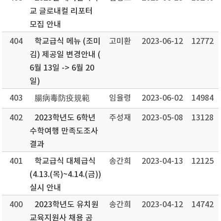
교 글로내컬 리포터
모집 안내
404
학교급식 메뉴 (조미
고미환
2023-06-12
12772
김) 제공일 변경안내 (
6월 13일 -> 6월 20
일)
403
腸病毒防疫規範
임율령
2023-06-02
14984
402
2023학년도 6학년
주성재
2023-05-08
13128
수학여행 만족도조사
결과
401
학교급식 대체급식
송간희
2023-04-13
12125
(4.13.(목)~4.14.(금))
실시 안내
400
2023학년도 유치원
송간희
2023-04-12
14742
교육지원사 채용 공