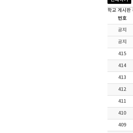
학교 게시판
번호
공지
공지
415
414
413
412
411
410
409