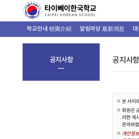
가
기
메
뉴
학교안내 校園介紹
알림마당 最新消息
대
공지사항
공지사
본 사이
회원은 
러한 게
문의바랍
개인정보