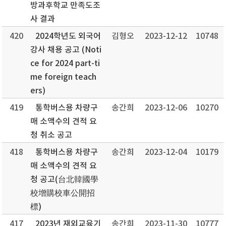
방과후학교 만족도조
사 결과
420
2024학년도 외국어
김형오
2023-12-12
10748
강사 채용 공고 (Noti
ce for 2024 part-ti
me foreign teach
ers)
419
통학버스용 차량구
송간희
2023-12-06
10270
매 소액수의 견적 요
청 취소 공고
418
통학버스용 차량구
송간희
2023-12-04
10179
매 소액수의 견적 요
청 공고(台北韓國學
校增購校車公開招
標)
417
2023년 재외교육기
송간희
2023-11-30
10777