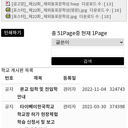
[공고문]_제22회_재외동포문학상.hwp
다운로드 수 : [ 13 ]
[포스터]_제22회_재외동포문학상(영문).jpg
다운로드 수 : [ 16 ]
[포스터]_제22회_재외동포문학상.jpg
다운로드 수 : [ 18 ]
인쇄하기
총 51Page중 현재 1Page
학교 게시판 목록
번호
제목
등록일
본교 입학 및 전입학
공지
관리자
2022-11-04
324743
안내
타이뻬이한국학교
공지
관리자
2021-03-30
374398
학교장 허가 현장체험
학습 신청서 및 보고