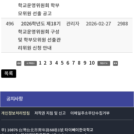
학교운영위원회 학부
모위원 선출 공고
496
2026학년도 제18기
관리자
2026-02-27
2988
학교운영위원회 구성
및 학부모위원 선출관
리위원 신청 안내
1
2
3
4
5
6
7
8
9
10
목록
공지사항
개인정보처리방침
저작권 지침 및 신고
이메일주소무단수집거부
우) 10876 台灣台北市靑年路68巷1號 타이뻬이한국학교