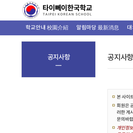
가
기
메
뉴
학교안내 校園介紹
알림마당 最新消息
대
공지사항
공지사
본 사이
회원은 
러한 게
문의바랍
개인정보