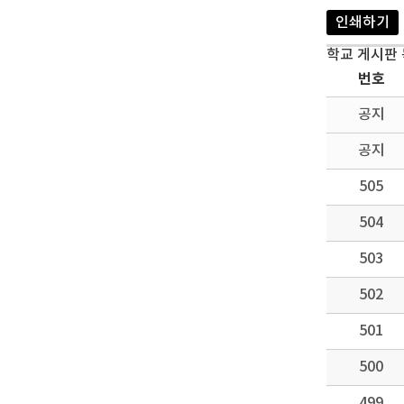
인쇄하기
학교 게시판
번호
공지
공지
505
504
503
502
501
500
499