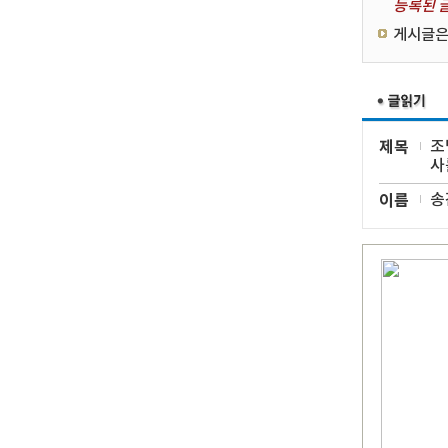
등록된 글
게시글은
제목
조
사
이름
송