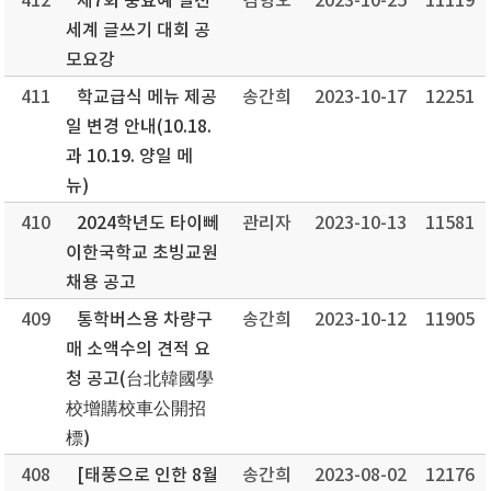
412
제7회 충효예 실천
김형오
2023-10-25
11119
세계 글쓰기 대회 공
모요강
411
학교급식 메뉴 제공
송간희
2023-10-17
12251
일 변경 안내(10.18.
과 10.19. 양일 메
뉴)
410
2024학년도 타이뻬
관리자
2023-10-13
11581
이한국학교 초빙교원
채용 공고
409
통학버스용 차량구
송간희
2023-10-12
11905
매 소액수의 견적 요
청 공고(台北韓國學
校增購校車公開招
標)
408
[태풍으로 인한 8월
송간희
2023-08-02
12176