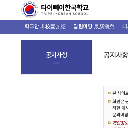
가
기
메
뉴
학교안내 校園介紹
알림마당 最新消息
대
공지사항
공지사
본 사이
회원은 
러한 게
문의바랍
개인정보