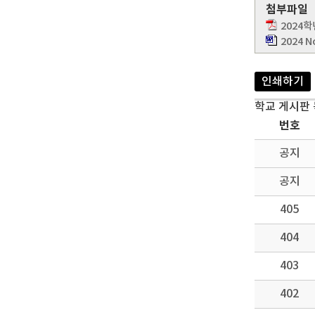
첨부파일
2024
2024 N
인쇄하기
학교 게시판
번호
공지
공지
405
404
403
402