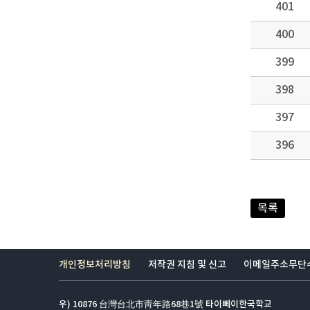
401
400
399
398
397
396
목록
개인정보처리방침
저작권 지침 및 신고
이메일주소무단
우) 10876 台灣台北市靑年路68巷1號 타이뻬이한국학교