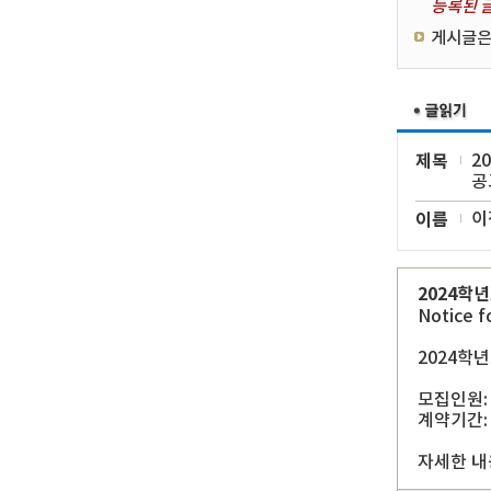
등록된 글
게시글은
제목
2
공
이름
이
2024학
Notice f
2024학
모집인원:
계약기간: 2
자세한 내