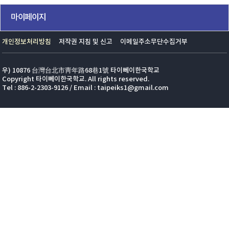
마이페이지
개인정보처리방침
저작권 지침 및 신고
이메일주소무단수집거부
우) 10876 台灣台北市靑年路68巷1號 타이뻬이한국학교
Copyright 타이뻬이한국학교. All rights reserved.
Tel : 886-2-2303-9126 / Email : taipeiks1@gmail.com