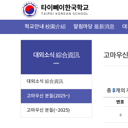
가
기
메
뉴
학교안내 校園介紹
알림마당 最新消息
대
대외소식 綜合資訊
고마우신 
대외소식 綜合資訊
8
총
개의 
고마우신 분들(2025~)
번호
고마우신 분들(~2025)
8