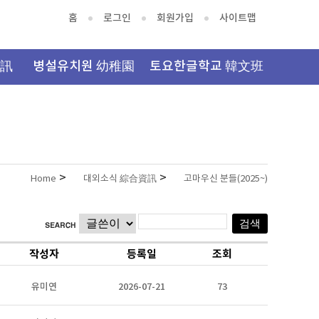
홈
로그인
회원가입
사이트맵
資訊
병설유치원 幼稚園
토요한글학교 韓文班
>
>
Home
대외소식 綜合資訊
고마우신 분들(2025~)
작성자
등록일
조회
유미연
2026-07-21
73