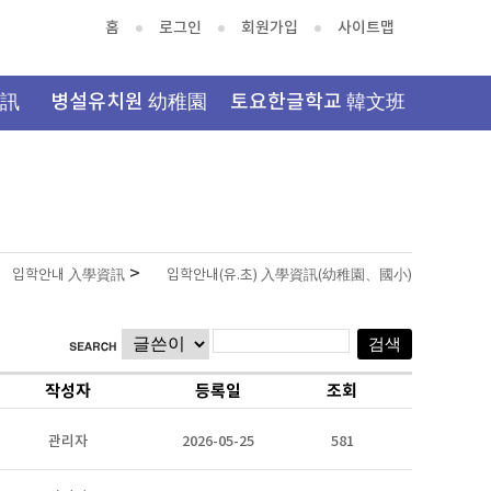
홈
로그인
회원가입
사이트맵
資訊
병설유치원 幼稚園
토요한글학교 韓文班
>
입학안내 入學資訊
입학안내(유.초) 入學資訊(幼稚園、國小)
작성자
등록일
조회
관리자
2026-05-25
581