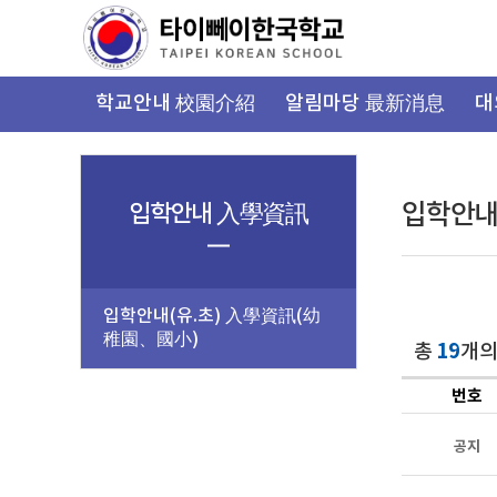
가
기
메
뉴
학교안내 校園介紹
알림마당 最新消息
대
입학안내 入學資訊
입학안내(
입학안내(유.초) 入學資訊(幼
稚園、國小)
19
총
개의
번호
공지