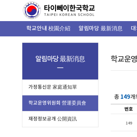
가
기
메
뉴
학교안내 校園介紹
알림마당 最新消息
대
알림마당 最新消息
학교운
가정통신문 家庭通知單
149
총
개
학교운영위원회 營運委員會
번호
재정정보공개 公開資訊
149